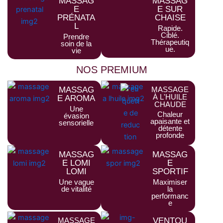
MASSAG
MASSAG
E
E SUR
PRÉNATA
CHAISE
L
Rapide.
Ciblé.
Prendre
Thérapeutiq
soin de la
ue.
vie
NOS PREMIUM
MASSAG
MASSAGE
À L'HUILE
E AROMA
CHAUDE
Une
Chaleur
évasion
apaisante et
sensorielle
détente
profonde
MASSAG
MASSAG
E LOMI
E
LOMI
SPORTIF
Une vague
Maximiser
de vitalité
la
performanc
e
MASSAGE
VENTOU