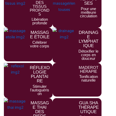
DES
SES
TISSUS
Pour une
PROFOND
meilleure
S
circulation
Libération
profonde
MASSAG
DRAINAG
E ÉTOILE
E
LYMPHAT
Célébrer
IQUE
votre corps
Détoxifier le
corps en
douceur
RÉFLEXO
MADEROT
HÉRAPIE
LOGIE
PLANTAI
Tonification
naturelle
RE
Stimuler
l’autoguéris
on
MASSAG
GUA SHA
E THAI
THÉRAPE
DES
UTIQUE