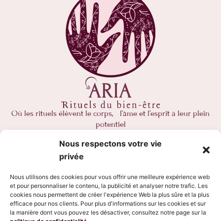
Où les rituels élèvent le corps, l’âme et l’esprit à leur plein
potentiel
Nous respectons votre vie
NOUS JOINDRE
privée
(581) 997-1522
Nous utilisons des cookies pour vous offrir une meilleure expérience web
371 Rue Saint-Paul, Québec, G1K 3X3
et pour personnaliser le contenu, la publicité et analyser notre trafic. Les
cookies nous permettent de créer l'expérience Web la plus sûre et la plus
info@ariarituels.com
efficace pour nos clients. Pour plus d'informations sur les cookies et sur
Ouvert 365 jours de 9h à 20h
la manière dont vous pouvez les désactiver, consultez notre page sur la