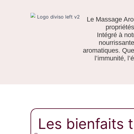
Le Massage Arom
propriété
Intégré à not
nourrissante
aromatiques. Que v
l’immunité, l
Les bienfaits 