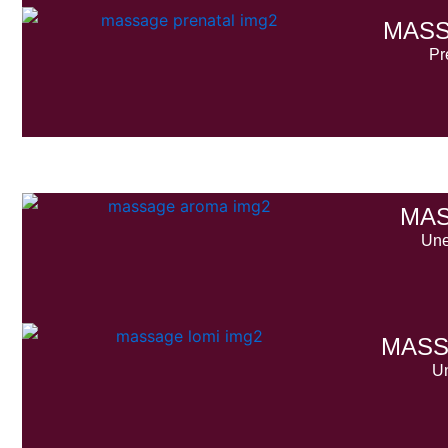
MASS
Pr
MA
Une
MASS
Un