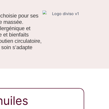
choisie pour ses
ne massée.
llergénique et
 et bienfaits
utien circulatoire,
 soin s’adapte
huiles