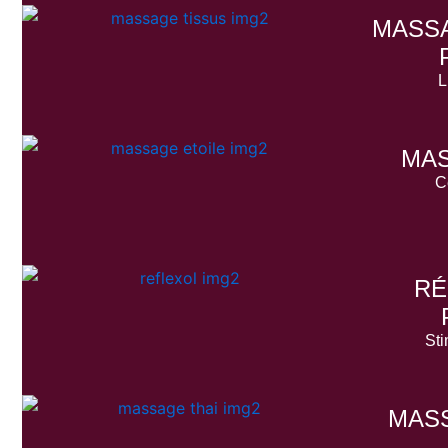
MASSA
L
MAS
C
RÉ
Sti
MASS