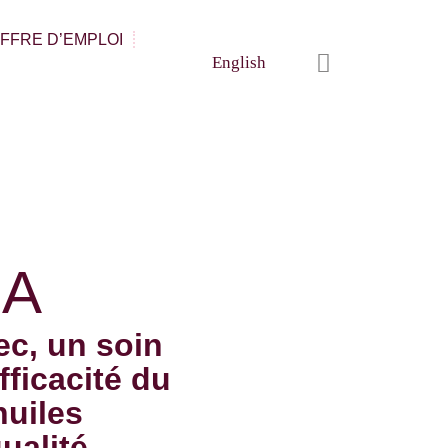
FFRE D’EMPLOI
English
MA
c, un soin
fficacité du
huiles
ualité.