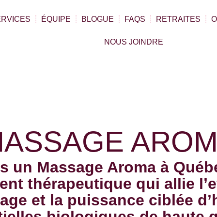
ERVICES
ÉQUIPE
BLOGUE
FAQS
RETRAITES
O
NOUS JOINDRE
ASSAGE ARO
us un Massage Aroma à Québe
t thérapeutique qui allie l’e
ge et la puissance ciblée d’
ielles biologiques de haute q