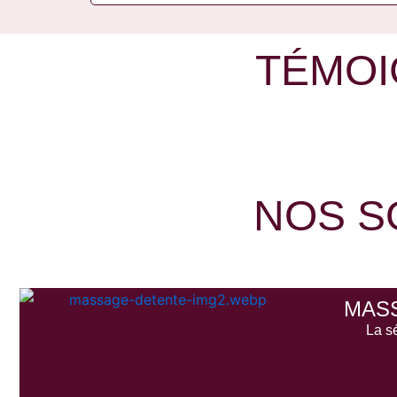
TÉMOI
NOS S
MAS
La s