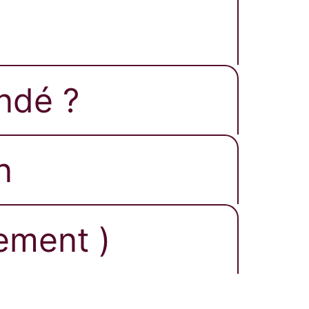
ndé ?​
​
ement )