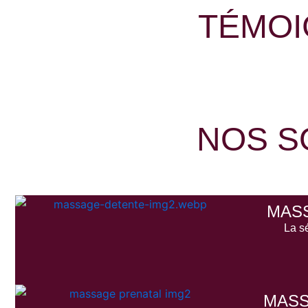
TÉMOI
NOS S
MAS
La s
MASS