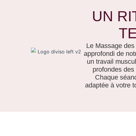
UN RI
T
Le Massage des ti
approfondi de no
un travail muscul
profondes des t
Chaque séance
adaptée à votre to