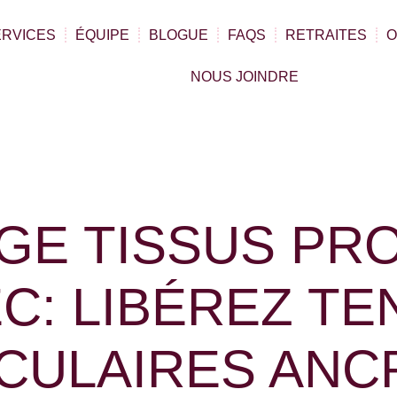
ERVICES
ÉQUIPE
BLOGUE
FAQS
RETRAITES
O
NOUS JOINDRE
GE TISSUS PR
C: LIBÉREZ TE
CULAIRES ANC