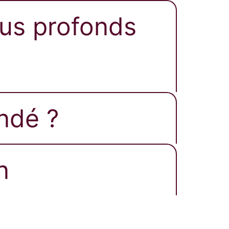
sus profonds
ndé ?​
​