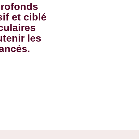
profonds
f et ciblé
culaires
tenir les
vancés.