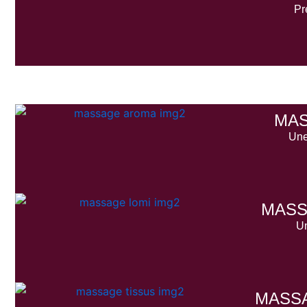
Pr
MA
Une
MASS
Un
MASSA