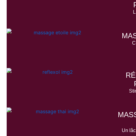
L
MAS
C
RÉ
Sti
MASS
Un lâc